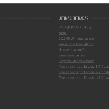
ÚLTIMAS ENTRADAS
HACKED BY ANTONKILL
cache
2016.09.10 – Amanaderos
Volviendo a Amanaderos
Navacerrada con Fito
Semana en pirineos
Proyecto Eden y Plymouth
Tour en coche por Escocia 3/3 (Cost
Tour en coche por Escocia 2/3 (Costa
Tour en coche por Escocia 1/3 (Costa