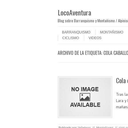
LocoAventura
Blog sobre Barranquismo y Montañismo / Alpini
Saltar al contenido
Menú
BARRANQUISMO
MONTAÑISMO
CICLISMO
VIDEOS
ARCHIVO DE LA ETIQUETA:
COLA CABALL
Cola 
Tras la
Lara y 
mañana
Publicado por:
Vallekano
//
Montañismo
//
circo
,
c