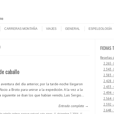
smo
CARRERAS MONTAÑA
VIAJES
GENERAL
ESPELEOLOGÍA
O
FICHAS 
Reseñas 
2.265 ·
2.343 ·
de caballo
2.383 ·
2.428 ·
 aventura del día anterior, por la tarde-noche llegaron
2.433 
Rocio a Broto para unirse a la expedición. A la vez a la
2.494 ·
 siguiente se iban los que habían venido, Luis Sergio…
2.564 ·
2.592 ·
Entrada completa →
2.648 ·
ola caballo
,
ordesa
,
parque natural
,
ruta
,
soaso
//
diciembre 7, 2006
//