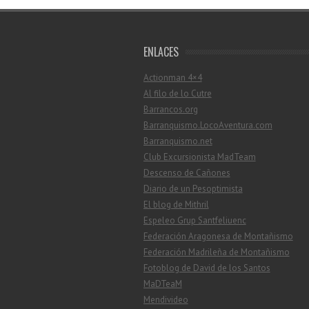
ENLACES
Actionman 4×4
Al filo de lo Cutre
Barrancos.org
Barranquismo.LocoAventura.com
Barranquismo.net
Club Excursionista MadTeam
Descenso de Cañones
Diario de un Pesoptimista
El blog de Mithril
Espeleo Grup Santfeliuenc
Federación Aragonesa de Montañismo
Federación Madrileña de Montañismo
Fotoblog de David de los Santos
MaDTeaM
Mendivideo