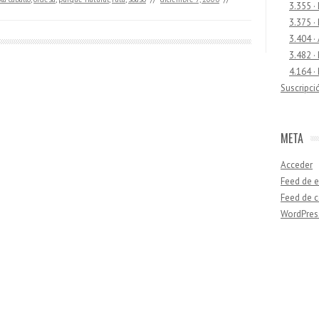
3.355 ·
3.375 ·
3.404 ·
3.482 ·
4.164 ·
Suscripci
META
Acceder
Feed de e
Feed de 
WordPres
Buscar