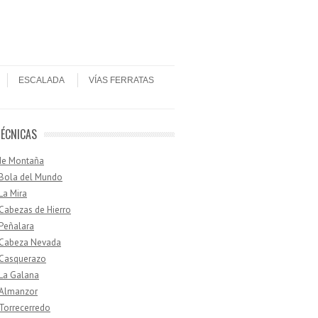
ESCALADA
VÍAS FERRATAS
TÉCNICAS
de Montaña
 Bola del Mundo
 La Mira
 Cabezas de Hierro
 Peñalara
· Cabeza Nevada
 Casquerazo
 La Galana
 Almanzor
 Torrecerredo