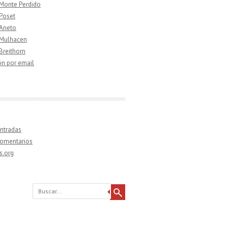
 Monte Perdido
 Poset
 Aneto
 Mulhacen
 Breithorn
ón por email
ntradas
comentarios
s.org