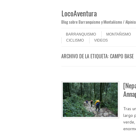
LocoAventura
Blog sobre Barranquismo y Montañismo / Alpini
Saltar al contenido
Menú
BARRANQUISMO
MONTAÑISMO
CICLISMO
VIDEOS
ARCHIVO DE LA ETIQUETA:
CAMPO BASE
[Nepa
Anna
Tras u
largo 
verde,
enorm