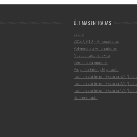
ÚLTIMAS ENTRADAS
cache
2016.09.10 – Amanaderos
Volviendo a Amanaderos
Navacerrada con Fito
Semana en pirineos
Proyecto Eden y Plymouth
Tour en coche por Escocia 3/3 (Cost
Tour en coche por Escocia 2/3 (Costa
Tour en coche por Escocia 1/3 (Costa
Bournemouth