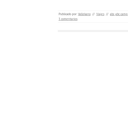
Publicado por:
Vallekano
//
Viajes
//
abc
,
abc camp
3 comentarios