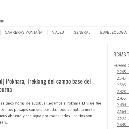
smo
CARRERAS MONTAÑA
VIAJES
GENERAL
ESPELEOLOGÍA
FICHAS 
Reseñas 
2.265 ·
2.343 ·
l] Pokhara, Trekking del campo base del
2.383 ·
purna
2.428 ·
2.433 
nas cinco horas de autobús llegamos a Pokhara. El viaje fue
2.494 ·
pero los paisajes son una pasada. Todo completamente
2.564 ·
 muy abrupto y con agua por todos lados. Los ríos son
2.592 ·
es y…
2.648 ·