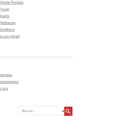
 Monte Perdido
 Poset
 Aneto
 Mulhacen
 Breithorn
ón por email
ntradas
comentarios
s.org