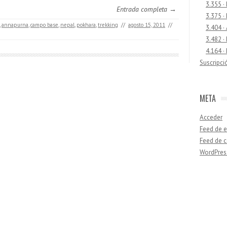
3.355 ·
Entrada completa →
3.375 ·
,
annapurna
,
campo base
,
nepal
,
pokhara
,
trekking
//
agosto 15, 2011
//
3.404 ·
3.482 ·
4.164 ·
Suscripci
META
Acceder
Feed de e
Feed de 
WordPres
Buscar