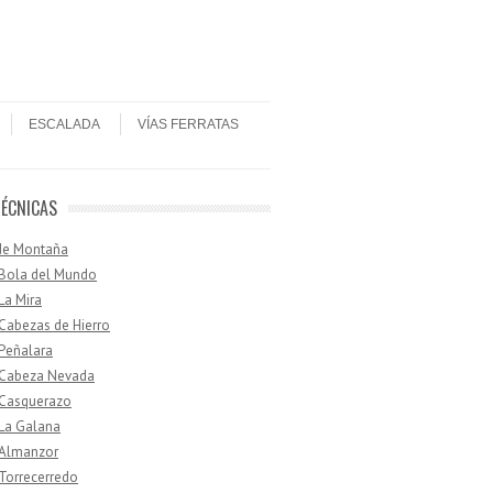
ESCALADA
VÍAS FERRATAS
TÉCNICAS
de Montaña
 Bola del Mundo
 La Mira
 Cabezas de Hierro
 Peñalara
· Cabeza Nevada
 Casquerazo
 La Galana
 Almanzor
 Torrecerredo