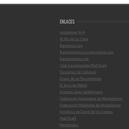
ENLACES
Actionman 4×4
Al filo de lo Cutre
Barrancos.org
Barranquismo.LocoAventura.com
Barranquismo.net
Club Excursionista MadTeam
Descenso de Cañones
Diario de un Pesoptimista
El blog de Mithril
Espeleo Grup Santfeliuenc
Federación Aragonesa de Montañismo
Federación Madrileña de Montañismo
Fotoblog de David de los Santos
MaDTeaM
Mendivideo