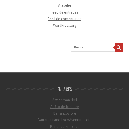
Acceder
Feed de entradas
Feed de comentarios
WordPress.org
Buscar
ENLACES
Actionman 4×4
Al filo de lo Cutre
Barrancos.org
Barranquismo.LocoAventura.com
Barranquismo.net