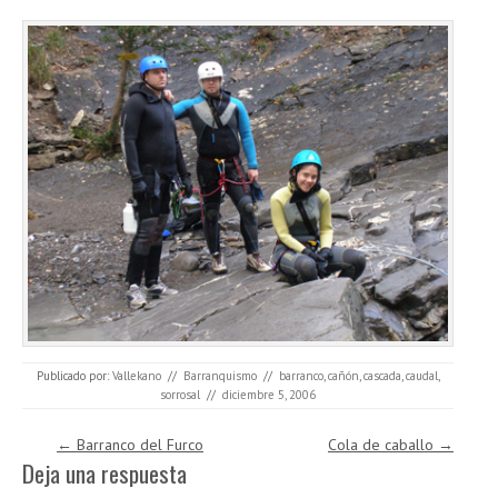
Publicado por:
Vallekano
//
Barranquismo
//
barranco
,
cañón
,
cascada
,
caudal
,
sorrosal
//
diciembre 5, 2006
Navegación de entradas
←
Barranco del Furco
Cola de caballo
→
Deja una respuesta