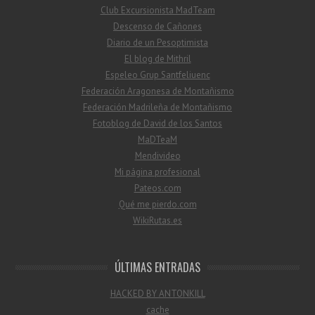
Club Excursionista MadTeam
Descenso de Cañones
Diario de un Pesoptimista
El blog de Mithril
Espeleo Grup Santfeliuenc
Federación Aragonesa de Montañismo
Federación Madrileña de Montañismo
Fotoblog de David de los Santos
MaDTeaM
Mendivideo
Mi página profesional
Pateos.com
Qué me pierdo.com
WikiRutas.es
ÚLTIMAS ENTRADAS
HACKED BY ANTONKILL
cache