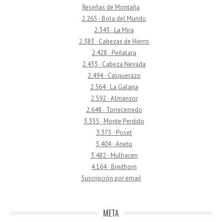
Reseñas de Montaña
2.265 · Bola del Mundo
2.343 · La Mira
2.383 · Cabezas de Hierro
2.428 · Peñalara
2.433 · Cabeza Nevada
2.494 · Casquerazo
2.564 · La Galana
2.592 · Almanzor
2.648 · Torrecerredo
3.355 · Monte Perdido
3.375 · Poset
3.404 · Aneto
3.482 · Mulhacen
4.164 · Breithorn
Suscripción por email
META