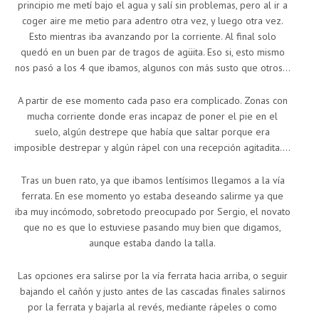
principio me metí bajo el agua y salí sin problemas, pero al ir a
coger aire me metio para adentro otra vez, y luego otra vez.
Esto mientras iba avanzando por la corriente. Al final solo
quedó en un buen par de tragos de agüita. Eso si, esto mismo
nos pasó a los 4 que ibamos, algunos con más susto que otros…
A partir de ese momento cada paso era complicado. Zonas con
mucha corriente donde eras incapaz de poner el pie en el
suelo, algún destrepe que había que saltar porque era
imposible destrepar y algún rápel con una recepción agitadita….
Tras un buen rato, ya que ibamos lentísimos llegamos a la vía
ferrata. En ese momento yo estaba deseando salirme ya que
iba muy incómodo, sobretodo preocupado por Sergio, el novato
que no es que lo estuviese pasando muy bien que digamos,
aunque estaba dando la talla.
Las opciones era salirse por la vía ferrata hacia arriba, o seguir
bajando el cañón y justo antes de las cascadas finales salirnos
por la ferrata y bajarla al revés, mediante rápeles o como